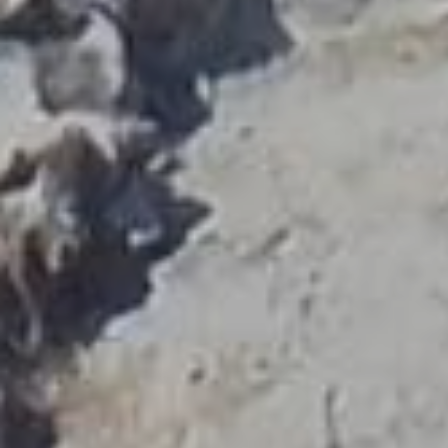
вести экскурсию обладают только те, кто прошёл
двухгодичный курс обучения в Национальной
школе туристических гидов и подтвердил
достаточный уровень знаний в разных областях
(археология, история, религия, мифология,
геология, география, история искусств, народное
творчество, наука об окружающей среде,
альтернативные формы туризма (паломнический,
гастрономический), устойчивость туризма, техника
ведения тура, туристское право и психология). Те,
кто соответствует государственным стандартам,
должны носить удостоверение лицензированного
гида-экскурсовода, выдаваемое Министерством