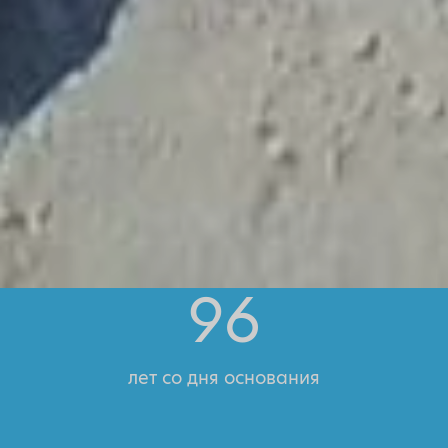
1500
+
Лицензированных гидов-экскурсоводов
28
разных языков
96
лет со дня основания