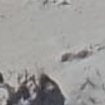
ДОБРО ПОЖАЛОВАТЬ
Ассоциация 几
ицензированных
Гидов
Экскурсоводов
Ассоциация лицензированных туристов
насчитывает 1500 членов, которые проводят
экскурсии по всей Греции и говорят на 28 разных
языках. Профессия экскурсовода регулируется и
охраняется законом, согласно которому правом