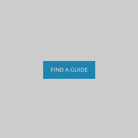
You wouldn’t trust an
unlicensed
doctor, teacher
or driver.
Why a tourist
guide?
FIND A GUIDE